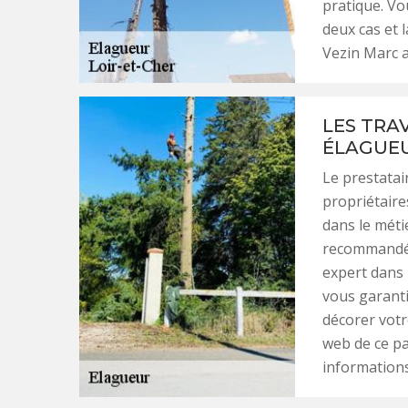
pratique. Vo
deux cas et 
Vezin Marc a
LES TRA
ÉLAGUEU
Le prestatai
propriétaire
dans le métie
recommandé 
expert dans 
vous garanti
décorer votre
web de ce p
informations