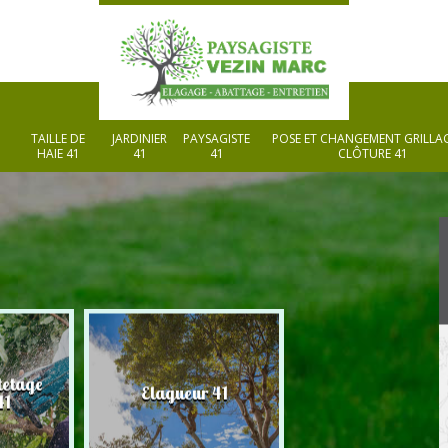
TAILLE DE
JARDINIER
PAYSAGISTE
POSE ET CHANGEMENT GRILLAG
HAIE 41
41
41
CLÔTURE 41
tetage
Elagueur 41
Paysagiste 41
41