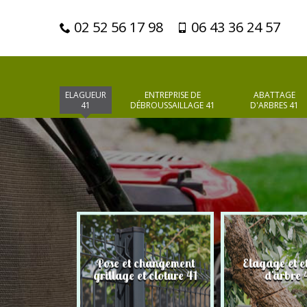
02 52 56 17 98
06 43 36 24 57
ELAGUEUR
ENTREPRISE DE
ABATTAGE
41
DÉBROUSSAILLAGE 41
D'ARBRES 41
Pose et changement
Elagage et e
d'arbres 41
grillage et cloture 41
d'arbre 