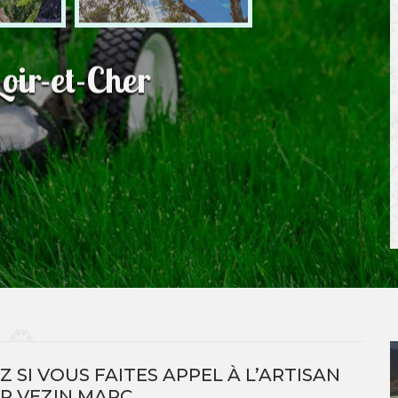
oir-et-Cher
 SI VOUS FAITES APPEL À L’ARTISAN
R VEZIN MARC