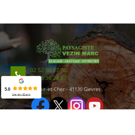
02 52 56 17 98
06 43 36 24 57
41 Loir-et-Cher - 41130 Gievres
5.0
Lire nos
42
avis