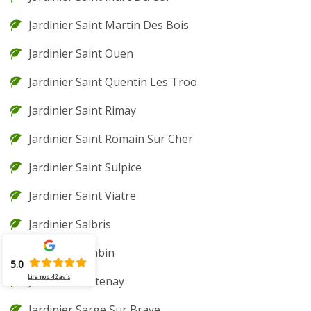
Jardinier Saint Martin Des Bois
Jardinier Saint Ouen
Jardinier Saint Quentin Les Troo
Jardinier Saint Rimay
Jardinier Saint Romain Sur Cher
Jardinier Saint Sulpice
Jardinier Saint Viatre
Jardinier Salbris
Jardinier Sambin
5.0
Lire nos
42
avis
Jardinier Santenay
Jardinier Sarge Sur Braye