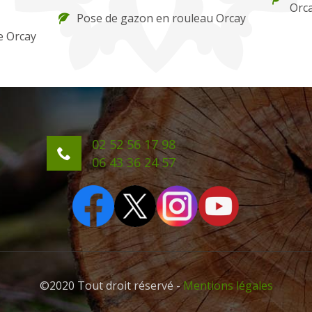
Orc
Pose de gazon en rouleau Orcay
e Orcay
02 52 56 17 98
06 43 36 24 57
©2020 Tout droit réservé -
Mentions légales