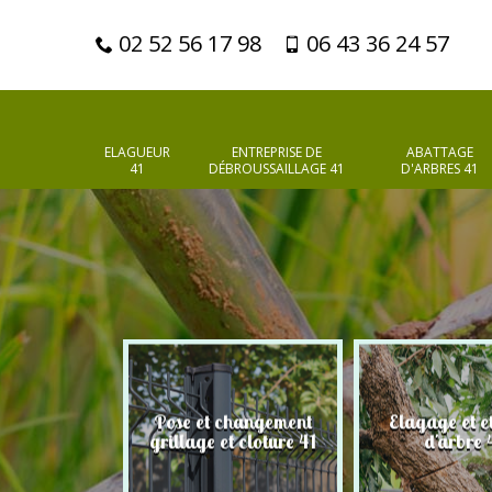
02 52 56 17 98
06 43 36 24 57
ELAGUEUR
ENTREPRISE DE
ABATTAGE
41
DÉBROUSSAILLAGE 41
D'ARBRES 41
Pose et changement
Elagage et e
d'arbres 41
grillage et cloture 41
d'arbre 