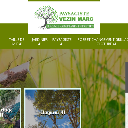
TAILLE DE
JARDINIER
PAYSAGISTE
POSE ET CHANGEMENT GRILLAG
HAIE 41
41
41
CLÔTURE 41
tetage
Elagueur 41
Paysagiste 41
41