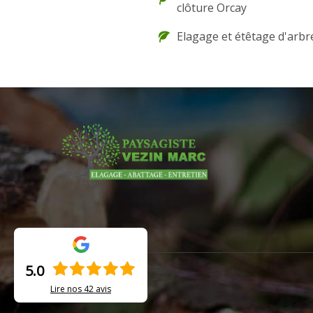
clôture Orcay
Elagage et étêtage d'arbr
5.0
Lire nos
42
avis