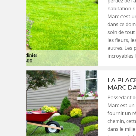
perdez de l’
habitation. 
Marc c’est un
dans ce doma
soin de tout 
les fleurs, l
autres. Les p
incroyables !
LA PLAC
MARC DA
Possédant de
Marc est un 
fournit un ré
chemin, cett
dans le milie