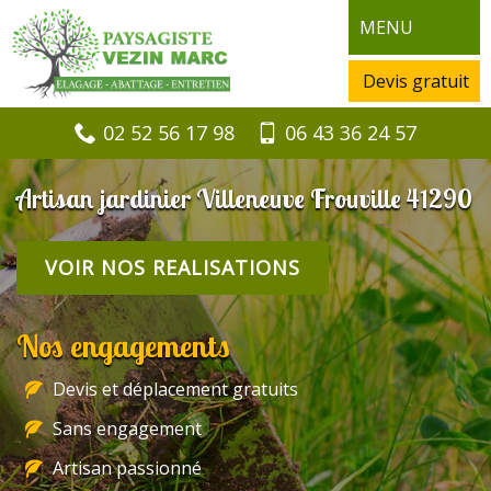
MENU
Devis gratuit
02 52 56 17 98
06 43 36 24 57
Artisan jardinier Villeneuve Frouville 41290
VOIR NOS REALISATIONS
Nos engagements
Devis et déplacement gratuits
Sans engagement
Artisan passionné