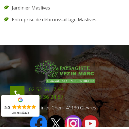
Jardinier Maslives
Entreprise de débroussaillage Maslives
02 52 56 17 98
06 43 36 24 57
41 Loir-et-Cher - 41130 Gievres
5.0
Lire nos
42
avis