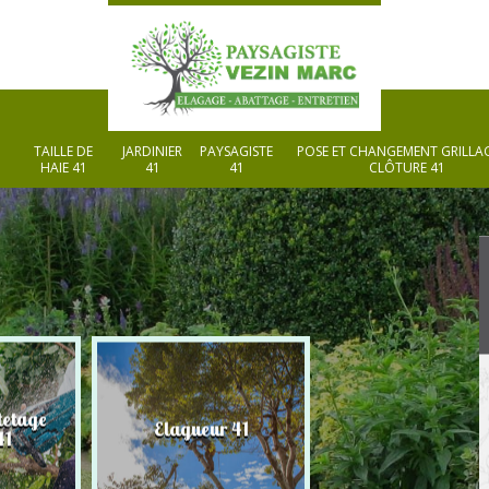
TAILLE DE
JARDINIER
PAYSAGISTE
POSE ET CHANGEMENT GRILLAG
HAIE 41
41
41
CLÔTURE 41
tetage
Elagueur 41
Paysagiste 41
41