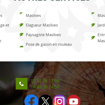
es
Maslives
Mas
ge et
Elagueur Maslives
Jard
Paysagiste Maslives
Entr
e
Mas
Pose de gazon en rouleau
02 52 56 17 98
06 43 36 24 57