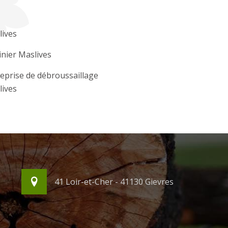
lives
inier Maslives
eprise de débroussaillage
lives
41 Loir-et-Cher - 41130 Gievres