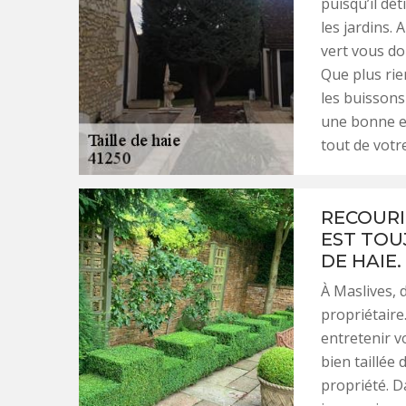
puisqu’il dé
les jardins.
vert vous don
Que plus ri
les buissons
une bonne es
tout de votre
RECOURI
EST TOU
DE HAIE.
À Maslives, d
propriétaire
entretenir v
bien taillée 
propriété. D