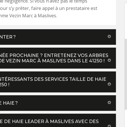
e négligence. Si vous n’avez pas le temps
our s’y prêter, faire appel à un prestataire est
mme Vezin Marc à Maslives.
NTER ?
NNÉE PROCHAINE ? ENTRETENEZ VOS ARBRES
E VEZIN MARC À MASLIVES DANS LE 41250 !
NTÉRESSANTS DES SERVICES TAILLE DE HAIE
50 !
 HAIE ?
E DE HAIE LEADER À MASLIVES AVEC DES