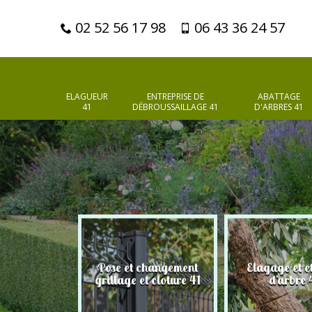
02 52 56 17 98
06 43 36 24 57
ELAGUEUR
ENTREPRISE DE
ABATTAGE
41
DÉBROUSSAILLAGE 41
D'ARBRES 41
Pose et changement
Elagage et e
d'arbres 41
grillage et cloture 41
d'arbre 