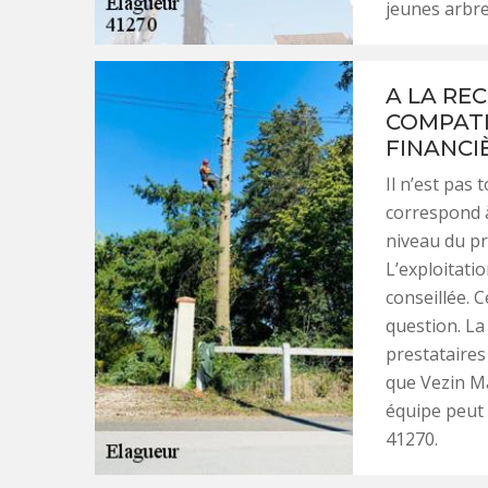
jeunes arbre
A LA RE
COMPATI
FINANCIÈ
Il n’est pas 
correspond à
niveau du pri
L’exploitati
conseillée. C
question. La
prestataires
que Vezin Ma
équipe peut 
41270.