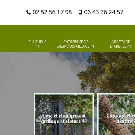
02 52 56 17 98
06 43 36 24 57
ELAGUEUR
ENTREPRISE DE
ABATTAGE
41
DÉBROUSSAILLAGE 41
D'ARBRES 41
Pose et changement
Elagage et e
d'arbres 41
grillage et cloture 41
d'arbre 