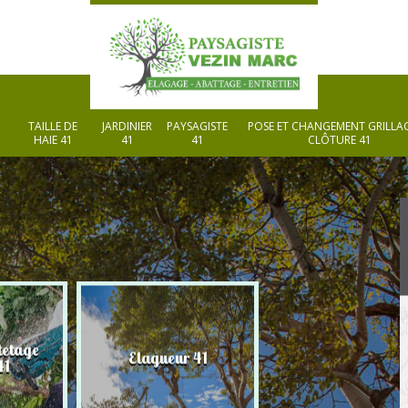
TAILLE DE
JARDINIER
PAYSAGISTE
POSE ET CHANGEMENT GRILLAG
HAIE 41
41
41
CLÔTURE 41
tetage
Elagueur 41
Paysagiste 41
41