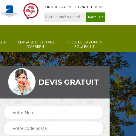
ON VOUS RAPPELLE GRATUITEMENT
E ET
ELAGAGE ET ÉTÊTAGE
POSE DE GAZON EN
D'ARBRE 41
ROULEAU 41
DEVIS GRATUIT
Pose de gazon en
Taille de haie 41
rouleau 41