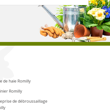
le de haie Romilly
inier Romilly
eprise de débroussaillage
lly