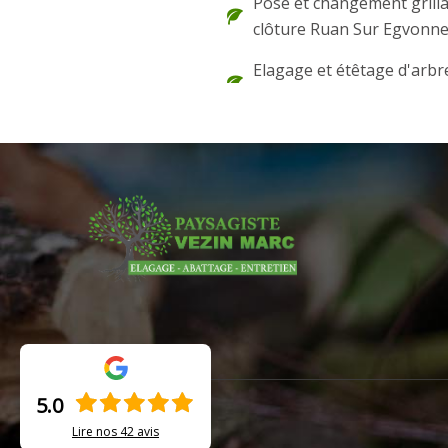
Pose et changement grilla
clôture Ruan Sur Egvonn
Elagage et étêtage d'arb
5.0
Lire nos
42
avis