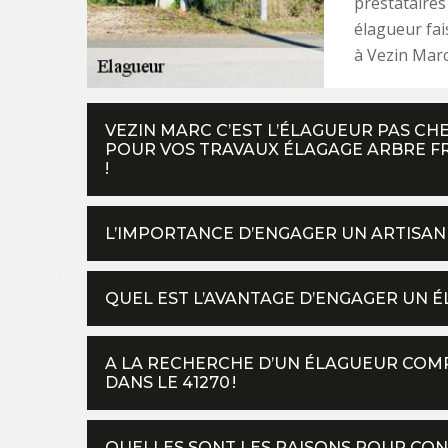
prestataires
élagueur fai
à Vezin Marc
VEZIN MARC C’EST L’ÉLAGUEUR PAS C
POUR VOS TRAVAUX ÉLAGAGE ARBRE FR
!
L’IMPORTANCE D’ENGAGER UN ARTISAN
QUEL EST L’AVANTAGE D’ENGAGER UN 
A LA RECHERCHE D’UN ÉLAGUEUR COMP
DANS LE 41270 !
QUELLES SONT LES RAISONS POUR CONF