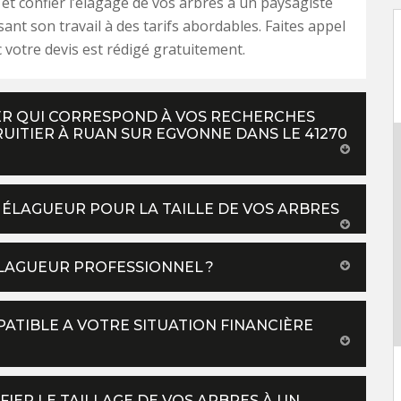
 et confier l’élagage de vos arbres a un paysagiste
sant son travail à des tarifs abordables. Faites appel
 votre devis est rédigé gratuitement.
HER QUI CORRESPOND À VOS RECHERCHES
UITIER À RUAN SUR EGVONNE DANS LE 41270
 ÉLAGUEUR POUR LA TAILLE DE VOS ARBRES
ÉLAGUEUR PROFESSIONNEL ?
ATIBLE A VOTRE SITUATION FINANCIÈRE
IER LE TAILLAGE DE VOS ARBRES À UN