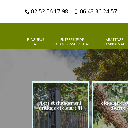
02 52 56 17 98
06 43 36 24 57
ELAGUEUR
ENTREPRISE DE
ABATTAGE
41
DÉBROUSSAILLAGE 41
D'ARBRES 41
Pose et changement
Elagage et e
d'arbres 41
grillage et cloture 41
d'arbre 