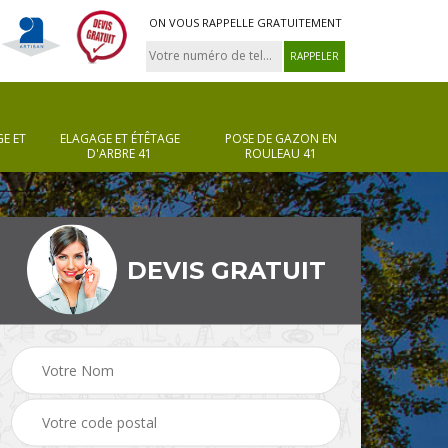
ON VOUS RAPPELLE GRATUITEMENT
E ET
ELAGAGE ET ÉTÊTAGE
POSE DE GAZON EN
D'ARBRE 41
ROULEAU 41
DEVIS GRATUIT
Pose de gazon en
Taille de haie 41
rouleau 41