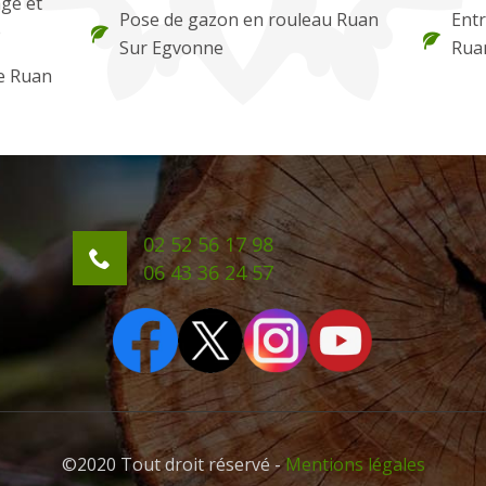
ge et
Pose de gazon en rouleau Ruan
Entr
e
Sur Egvonne
Rua
re Ruan
02 52 56 17 98
06 43 36 24 57
©2020 Tout droit réservé -
Mentions légales