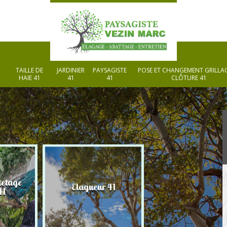
TAILLE DE
JARDINIER
PAYSAGISTE
POSE ET CHANGEMENT GRILLAG
HAIE 41
41
41
CLÔTURE 41
tetage
Elagueur 41
Paysagiste 41
41