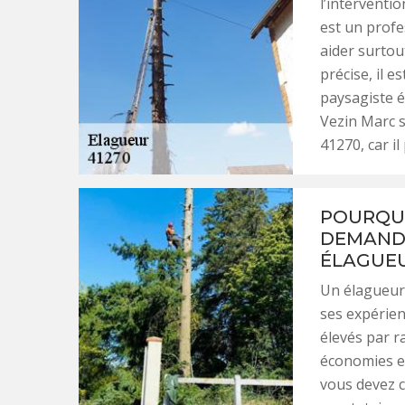
l’interventi
est un profe
aider surtou
précise, il e
paysagiste 
Vezin Marc s
41270, car il
POURQUO
DEMANDE
ÉLAGUEU
Un élagueur e
ses expérien
élevés par r
économies et
vous devez c