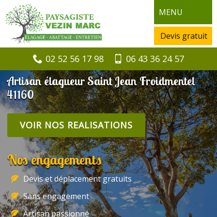
MENU
Devis gratuit
02 52 56 17 98
06 43 36 24 57
Artisan élagueur Saint Jean Froidmentel
41160
VOIR NOS REALISATIONS
Nos engagements
Devis et déplacement gratuits
Sans engagement
Artisan passionné