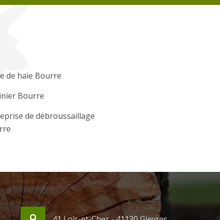
le de haie Bourre
inier Bourre
eprise de débroussaillage
rre
41 Loir-et-Cher - 41130 Gievres