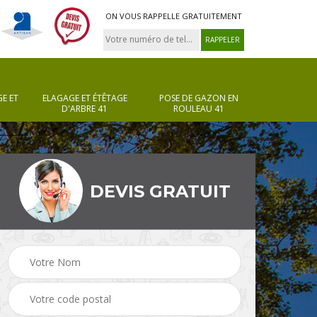
ON VOUS RAPPELLE GRATUITEMENT
E ET
ELAGAGE ET ÉTÊTAGE
POSE DE GAZON EN
D'ARBRE 41
ROULEAU 41
DEVIS GRATUIT
Pose de gazon en
Taille de haie 41
rouleau 41