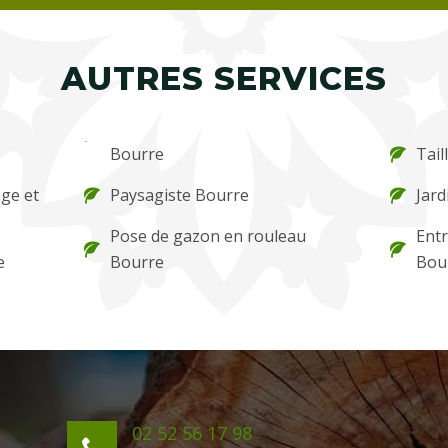
AUTRES SERVICES
Bourre
Tail
ge et
Paysagiste Bourre
Jard
Pose de gazon en rouleau
Entr
e
Bourre
Bou
02 52 56 17 98