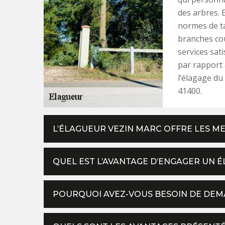
des arbres. E
normes de ta
branches co
services sati
par rapport 
l’élagage du
41400.
L’ÉLAGUEUR VEZIN MARC OFFRE LES ME
QUEL EST L’AVANTAGE D’ENGAGER UN 
POURQUOI AVEZ-VOUS BESOIN DE DEMA