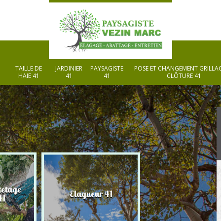
TAILLE DE
JARDINIER
PAYSAGISTE
POSE ET CHANGEMENT GRILLAG
HAIE 41
41
41
CLÔTURE 41
tetage
Elagueur 41
Paysagiste 41
41