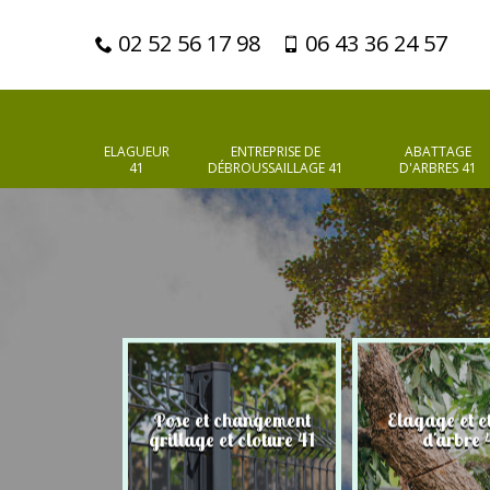
02 52 56 17 98
06 43 36 24 57
ELAGUEUR
ENTREPRISE DE
ABATTAGE
41
DÉBROUSSAILLAGE 41
D'ARBRES 41
Pose et changement
Elagage et e
d'arbres 41
grillage et cloture 41
d'arbre 