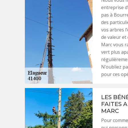
entreprise d
pas à Bourre
des particuli
vos arbres l
de valeur et
Marc vous ra
vert plus ap
régulièremen
N’oubliez pa
pour ces opé
LES BÉN
FAITES 
MARC
Pour commenc
qui personnal