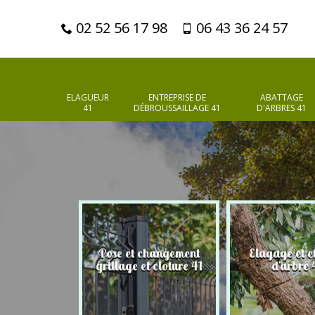
02 52 56 17 98
06 43 36 24 57
ELAGUEUR
ENTREPRISE DE
ABATTAGE
41
DÉBROUSSAILLAGE 41
D'ARBRES 41
Pose et changement
Elagage et e
d'arbres 41
grillage et cloture 41
d'arbre 