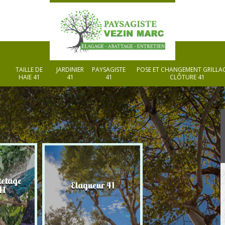
TAILLE DE
JARDINIER
PAYSAGISTE
POSE ET CHANGEMENT GRILLAG
HAIE 41
41
41
CLÔTURE 41
tetage
Elagueur 41
Paysagiste 41
41