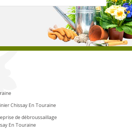
raine
inier Chissay En Touraine
eprise de débroussaillage
ssay En Touraine