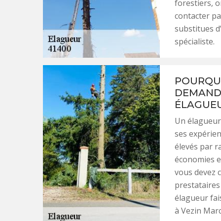
forestiers, 
contacter pa
substitues d
spécialiste.
POURQUO
DEMANDE
ÉLAGUEU
Un élagueur e
ses expérien
élevés par r
économies et
vous devez c
prestataires
élagueur fai
à Vezin Marc