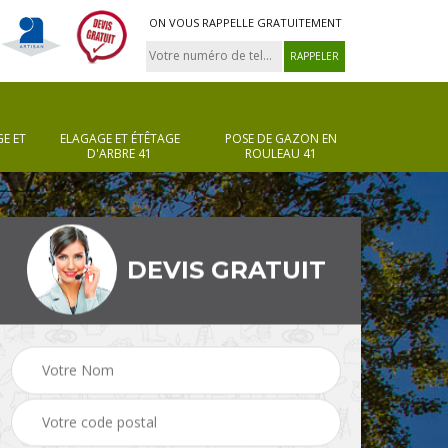
ON VOUS RAPPELLE GRATUITEMENT
E ET
ELAGAGE ET ÉTÊTAGE
POSE DE GAZON EN
D'ARBRE 41
ROULEAU 41
DEVIS GRATUIT
Pose de gazon en
Taille de haie 41
rouleau 41