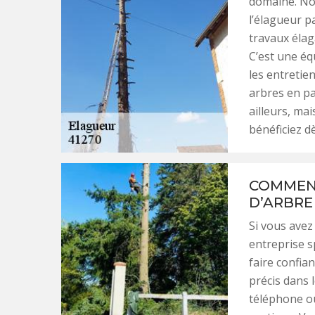
domaine. Nou
l’élagueur p
travaux élag
C’est une éq
les entretien
arbres en pa
ailleurs, ma
bénéficiez dè
COMMENT
D’ARBRE 
Si vous avez
entreprise s
faire confian
précis dans 
téléphone ou 