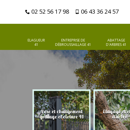
02 52 56 17 98
06 43 36 24 57
ELAGUEUR
ENTREPRISE DE
ABATTAGE
41
DÉBROUSSAILLAGE 41
D'ARBRES 41
Pose et changement
Elagage et e
d'arbres 41
grillage et cloture 41
d'arbre 