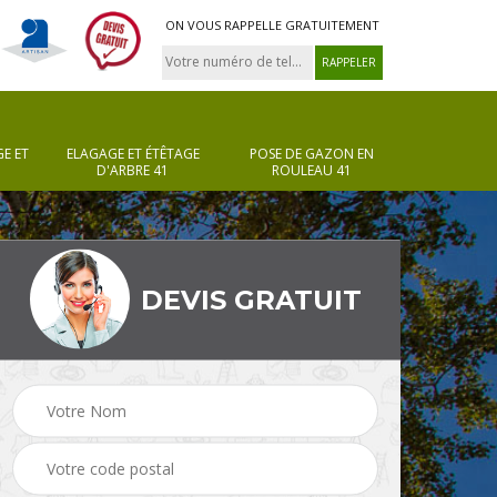
ON VOUS RAPPELLE GRATUITEMENT
E ET
ELAGAGE ET ÉTÊTAGE
POSE DE GAZON EN
D'ARBRE 41
ROULEAU 41
DEVIS GRATUIT
Pose de gazon en
Taille de haie 41
rouleau 41