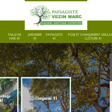
TAILLE DE
JARDINIER
PAYSAGISTE
POSE ET CHANGEMENT GRILLAG
HAIE 41
41
41
CLÔTURE 41
tetage
Elagueur 41
Paysagiste 41
41