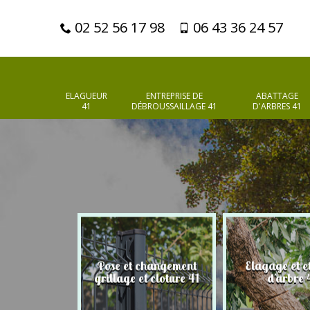
02 52 56 17 98
06 43 36 24 57
ELAGUEUR
ENTREPRISE DE
ABATTAGE
41
DÉBROUSSAILLAGE 41
D'ARBRES 41
Pose et changement
Elagage et e
d'arbres 41
grillage et cloture 41
d'arbre 