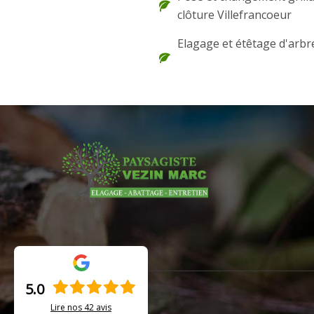
clôture Villefrancoeur
Elagage et étêtage d'arbr
5.0
Lire nos
42
avis