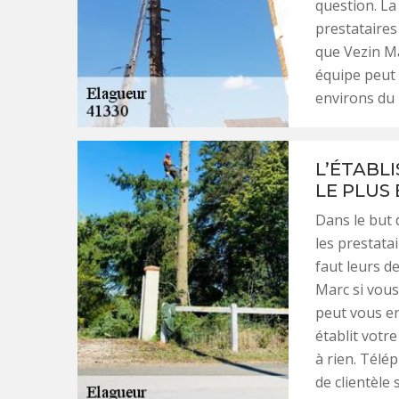
question. La
prestataires
que Vezin Ma
équipe peut 
environs du 
L’ÉTABL
LE PLUS
Dans le but 
les prestatai
faut leurs d
Marc si vous
peut vous en
établit votr
à rien. Télé
de clientèle 