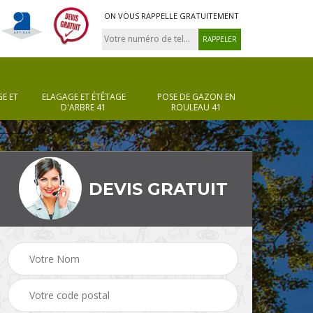
ON VOUS RAPPELLE GRATUITEMENT
E ET
ELAGAGE ET ÉTÊTAGE
POSE DE GAZON EN
D'ARBRE 41
ROULEAU 41
DEVIS GRATUIT
Pose de gazon en
Taille de haie 41
rouleau 41