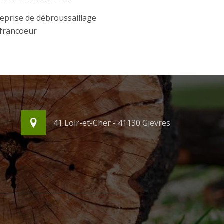
eprise de débroussaillage
efrancoeur
41 Loir-et-Cher - 41130 Gievres