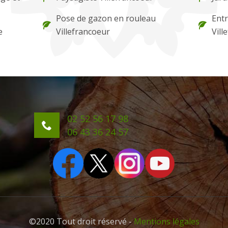
Pose de gazon en rouleau
Entr
e
Villefrancoeur
Vill
02 52 56 17 98
06 43 36 24 57
©2020 Tout droit réservé -
Mentions légales