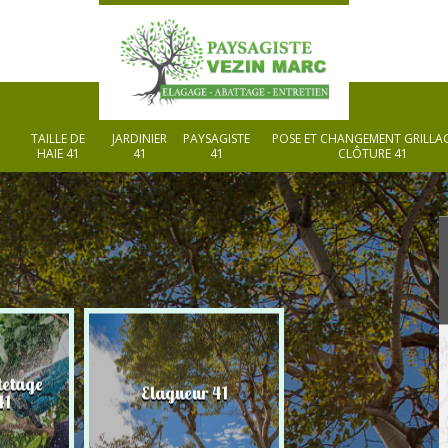
TAILLE DE
JARDINIER
PAYSAGISTE
POSE ET CHANGEMENT GRILLAG
HAIE 41
41
41
CLÔTURE 41
tetage
Elagueur 41
Paysagiste 41
41