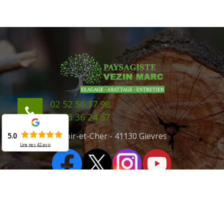
02 52 56 17 98
06 43 36 24 57
41 Loir-et-Cher - 41130 Gievres
5.0
Lire nos
42
avis
©2020 Tout droit réservé -
Mentions légales