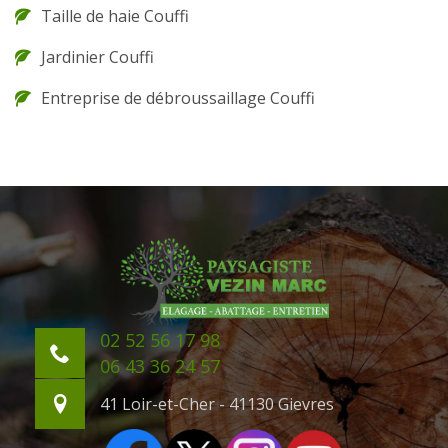
Taille de haie Couffi
Jardinier Couffi
Entreprise de débroussaillage Couffi
02 52 56 17 98
06 43 36 24 57
41 Loir-et-Cher - 41130 Gievres