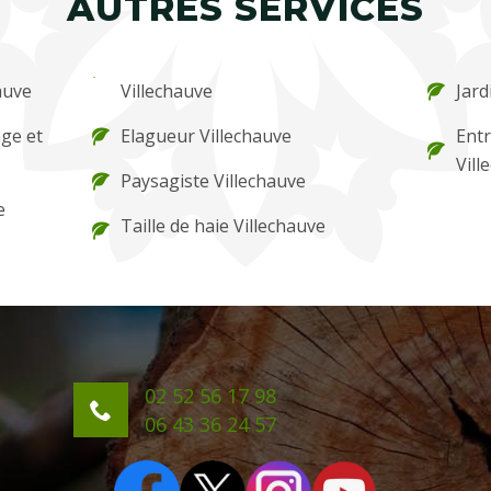
AUTRES SERVICES
auve
Villechauve
Jard
ge et
Elagueur Villechauve
Entr
Vill
Paysagiste Villechauve
e
Taille de haie Villechauve
02 52 56 17 98
06 43 36 24 57