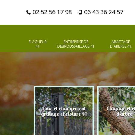
02 52 56 17 98
06 43 36 24 57
ELAGUEUR
ENTREPRISE DE
ABATTAGE
41
DÉBROUSSAILLAGE 41
D'ARBRES 41
Pose et changement
Elagage et e
d'arbres 41
grillage et cloture 41
d'arbre 