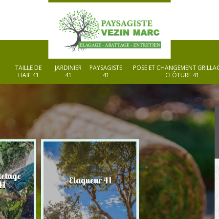
TAILLE DE
JARDINIER
PAYSAGISTE
POSE ET CHANGEMENT GRILLAG
HAIE 41
41
41
CLÔTURE 41
tetage
Elagueur 41
Paysagiste 41
41