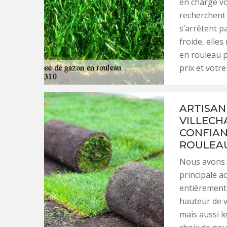
en charge vo
recherchent t
s’arrêtent pa
froide, elle
en rouleau p
prix et votre 
ARTISAN
VILLECH
CONFIAN
ROULEA
Nous avons f
principale a
entièrement 
hauteur de v
mais aussi le