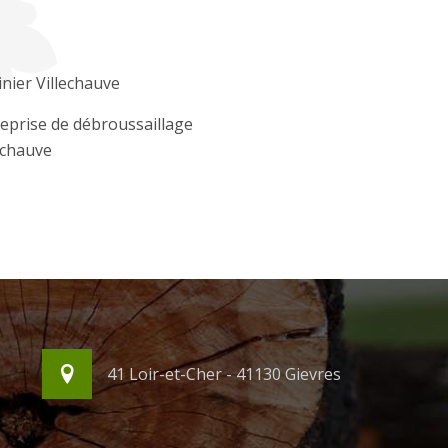
inier Villechauve
eprise de débroussaillage
echauve
41 Loir-et-Cher - 41130 Gievres