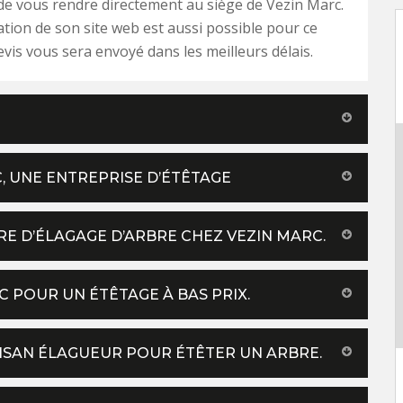
 de vous rendre directement au siège de Vezin Marc.
tion de son site web est aussi possible pour ce
evis vous sera envoyé dans les meilleurs délais.
C, UNE ENTREPRISE D’ÉTÊTAGE
RE D’ÉLAGAGE D’ARBRE CHEZ VEZIN MARC.
C POUR UN ÉTÊTAGE À BAS PRIX.
TISAN ÉLAGUEUR POUR ÉTÊTER UN ARBRE.