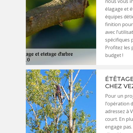
nous vous in
élagage et é
équipes dét
finition pour
avec l’utilis
spécifiques 
Profitez les 
budget !
ÉTÊTAGE 
CHEZ VE
Pour un proj
l’opération 
adressez à Ve
court. En pl
engage pas. 