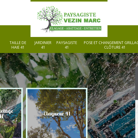
TAILLE DE
JARDINIER
PAYSAGISTE
POSE ET CHANGEMENT GRILLAG
HAIE 41
41
41
CLÔTURE 41
tetage
Elagueur 41
Paysagiste 41
41