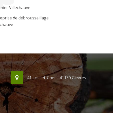
inier Villechauve
eprise de débroussaillage
echauve
41 Loir-et-Cher - 41130 Gievres