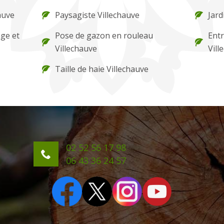
auve
Paysagiste Villechauve
Jard
ge et
Pose de gazon en rouleau
Entr
Villechauve
Vill
Taille de haie Villechauve
02 52 56 17 98
06 43 36 24 57