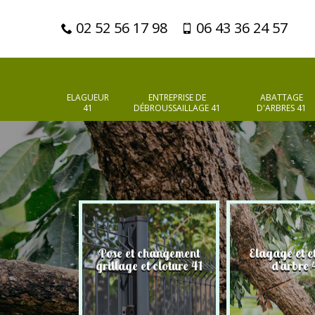
02 52 56 17 98
06 43 36 24 57
ELAGUEUR
ENTREPRISE DE
ABATTAGE
41
DÉBROUSSAILLAGE 41
D'ARBRES 41
Pose et changement
Elagage et e
d'arbres 41
grillage et cloture 41
d'arbre 