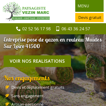
MENU
Devis gratuit
02 52 56 17 98
06 43 36 24 57
Entreprise pose de gazon en rouleau Muides
Sur Loire 41500
VOIR NOS REALISATIONS
Nos engagements
Devis et déplacement gratuits
Sans engagement
Artisan passionné