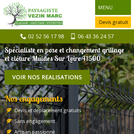
MENU
Devis gratuit
02 52 56 17 98
06 43 36 24 57
Spécialiste en pose et changement grillage
et clôture Muides Sur Loire 41500
VOIR NOS REALISATIONS
Nos engagements
Devis et déplacement gratuits
Sans engagement
Artisan passionné