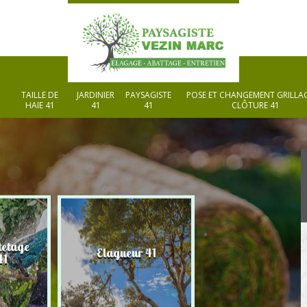
TAILLE DE
JARDINIER
PAYSAGISTE
POSE ET CHANGEMENT GRILLAG
HAIE 41
41
41
CLÔTURE 41
tetage
Elagueur 41
Paysagiste 41
41