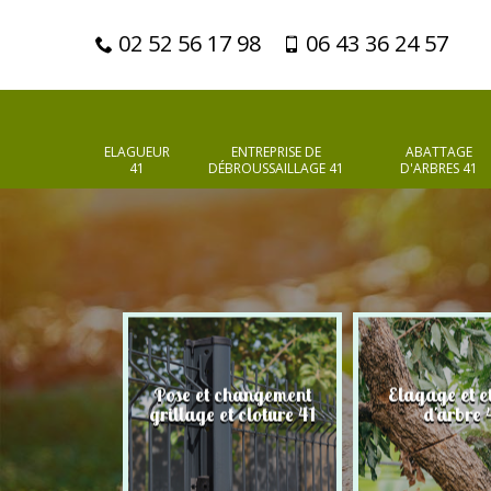
02 52 56 17 98
06 43 36 24 57
ELAGUEUR
ENTREPRISE DE
ABATTAGE
41
DÉBROUSSAILLAGE 41
D'ARBRES 41
Pose et changement
Elagage et e
d'arbres 41
grillage et cloture 41
d'arbre 