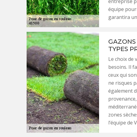
entreprise p
équipe pourr
garantira un
GAZONS 
TYPES P
Le choix de 
besoins. Il f
ceux qui son
ne risques pa
également de
provenance, 
méditerrané
zones sèche
l’équipe de 