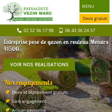
MENU
Devis gratuit
02 52 56 17 98
06 43 36 24 57
Entreprise pose de gazon en rouleau Menars
41500
VOIR NOS REALISATIONS
Nos engagements
Devis et déplacement gratuits
Sans engagement
Artisan passionné