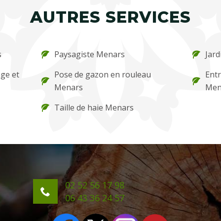
AUTRES SERVICES
s
Paysagiste Menars
Jard
ge et
Pose de gazon en rouleau
Entr
Menars
Men
Taille de haie Menars
02 52 56 17 98
06 43 36 24 57