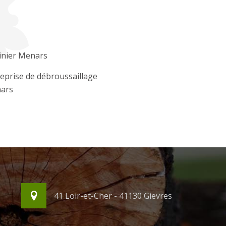
inier Menars
eprise de débroussaillage
ars
41 Loir-et-Cher - 41130 Gievres