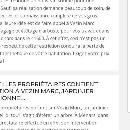
u les redonne un nouveau souffle pour une
. Sauf, sa réalisation demande beaucoup de soin, de
écises et connaissance complète de vos gros
eilleure idée est de faire appel à Vezin Marc
lagage et étêtage d’arbuste pour vos travaux dans
enars dans le 41500. À cet effet, ceci n’est pas un
-respect de cette restriction conduira la perte de
 l’esthétique de votre habitation. Exigez votre prix
s !
 : LES PROPRIÉTAIRES CONFIENT
TION À VEZIN MARC, JARDINIER
IONNEL.
 propriétaires portent sur Vezin Marc, un jardinier
l lorsqu’il s’agit d’étêter un arbre. À Menars, dans
 prestataire effectue en effet son intervention