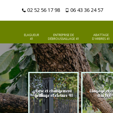
02 52 56 17 98
06 43 36 24 57
ELAGUEUR
ENTREPRISE DE
ABATTAGE
41
DÉBROUSSAILLAGE 41
D'ARBRES 41
Pose et changement
Elagage et e
d'arbres 41
grillage et cloture 41
d'arbre 