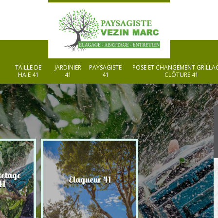
TAILLE DE
JARDINIER
PAYSAGISTE
POSE ET CHANGEMENT GRILLAG
HAIE 41
41
41
CLÔTURE 41
tetage
Elagueur 41
Paysagiste 41
41