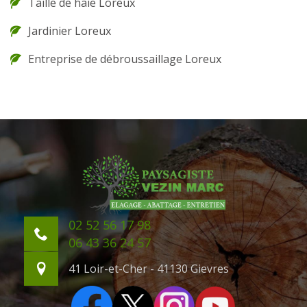
Taille de haie Loreux
Jardinier Loreux
Entreprise de débroussaillage Loreux
02 52 56 17 98
06 43 36 24 57
41 Loir-et-Cher - 41130 Gievres