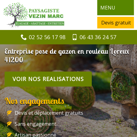
MENU
Devis gratuit
02 52 56 17 98
06 43 36 24 57
Entreprise pose de gazon en rouleau Loreux
41200
VOIR NOS REALISATIONS
Nos engagements
Devis et déplacement gratuits
Sans engagement
Artisan passionné