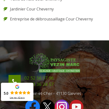
Jardinier Cour Cheverny
Entreprise de débroussaillage Cour Cheverny
02 52 56 17 98
06 43 36 24 57
41 Loir-et-Cher - 41130 Gievres
5.0
Lire nos
42
avis