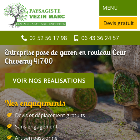
MENU
Devis gratuit
02 52 56 17 98
06 43 36 24 57
Entreprise pose de gazon en rouleau Cour
Cheverny 41700
VOIR NOS REALISATIONS
Nos engagements
Devis et déplacement gratuits
Sans engagement
Artisan passionné