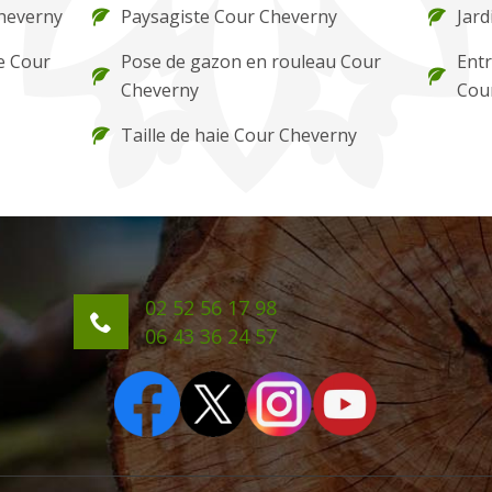
Cheverny
Paysagiste Cour Cheverny
Jard
e Cour
Pose de gazon en rouleau Cour
Entr
Cheverny
Cou
Taille de haie Cour Cheverny
02 52 56 17 98
06 43 36 24 57