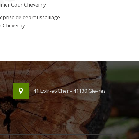
inier Cour Cheverny
eprise de débroussaillage
r Cheverny
41 Loir-et-Cher - 41130 Gievres