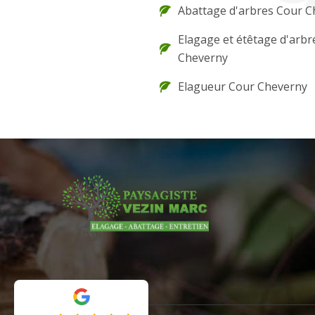
Abattage d'arbres Cour 
Elagage et étêtage d'arbr
Cheverny
Elagueur Cour Cheverny