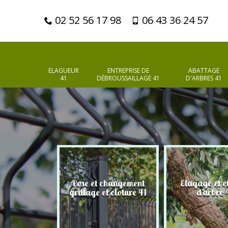
02 52 56 17 98
06 43 36 24 57
ELAGUEUR
ENTREPRISE DE
ABATTAGE
41
DÉBROUSSAILLAGE 41
D'ARBRES 41
Pose et changement
Elagage et e
d'arbres 41
grillage et cloture 41
d'arbre 