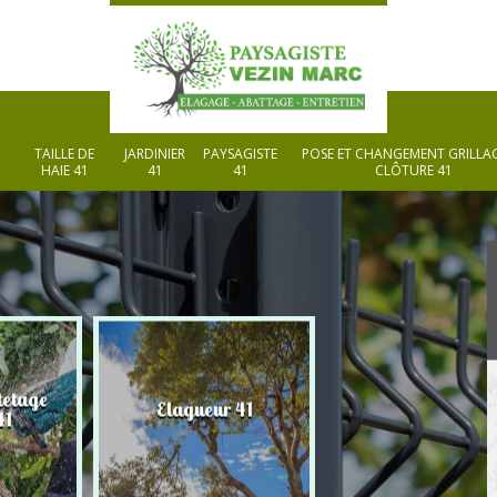
TAILLE DE
JARDINIER
PAYSAGISTE
POSE ET CHANGEMENT GRILLAG
HAIE 41
41
41
CLÔTURE 41
tetage
Elagueur 41
Paysagiste 41
41