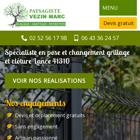
MENU
Devis gratuit
02 52 56 17 98
06 43 36 24 57
Spécialiste en pose et changement grillage
et clôture Lance 41310
VOIR NOS REALISATIONS
Nos engagements
Devis et déplacement gratuits
Sans engagement
Artisan passionné