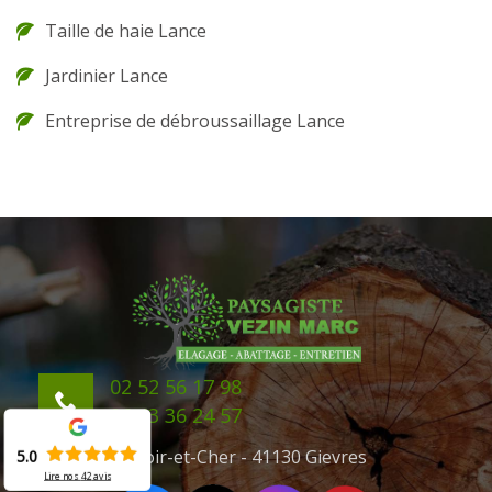
Taille de haie Lance
Jardinier Lance
Entreprise de débroussaillage Lance
02 52 56 17 98
06 43 36 24 57
41 Loir-et-Cher - 41130 Gievres
5.0
Lire nos
42
avis