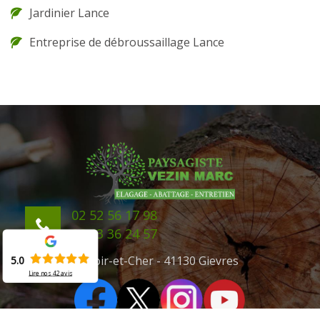
Jardinier Lance
Entreprise de débroussaillage Lance
02 52 56 17 98
06 43 36 24 57
41 Loir-et-Cher - 41130 Gievres
5.0
Lire nos
42
avis