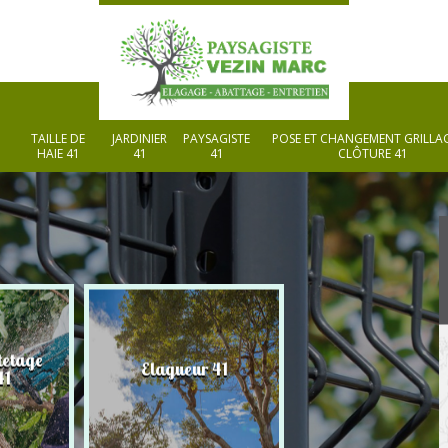
TAILLE DE
JARDINIER
PAYSAGISTE
POSE ET CHANGEMENT GRILLAG
HAIE 41
41
41
CLÔTURE 41
tetage
Elagueur 41
Paysagiste 41
41