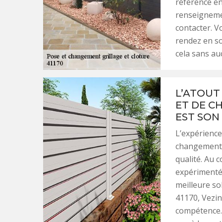
référence en
renseignemen
contacter. V
rendez en so
cela sans au
L’ATOUT
ET DE C
EST SON
L’expérienc
changement g
qualité. Au 
expérimentée
meilleure sol
41170, Vezin
compétence. 