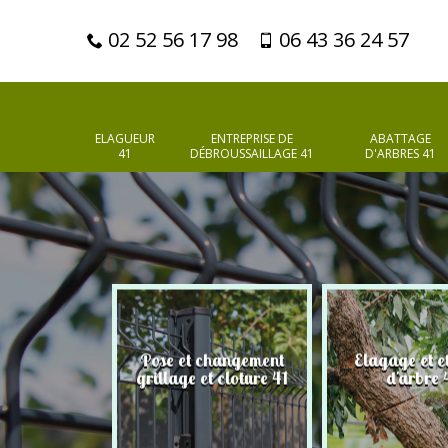
02 52 56 17 98
06 43 36 24 57
ELAGUEUR
ENTREPRISE DE
ABATTAGE
41
DÉBROUSSAILLAGE 41
D'ARBRES 41
Pose et changement
Elagage et e
d'arbres 41
grillage et cloture 41
d'arbre 