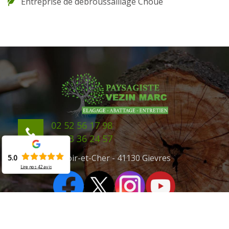
Entreprise de débroussaillage Choue
02 52 56 17 98
06 43 36 24 57
41 Loir-et-Cher - 41130 Gievres
5.0
Lire nos
42
avis