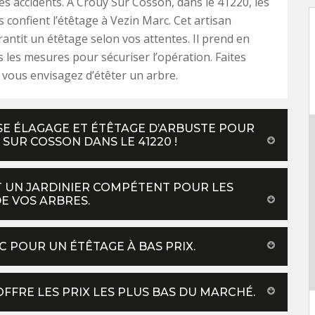
les accidents. À Crouy Sur Cosson, dans le 41220, les
s confient l’étêtage à Vezin Marc. Cet artisan
antit un étêtage selon vos attentes. Il prend en
s les mesures pour sécuriser l’opération. Faites
i vous envisagez d’étêter un arbre.
SE ÉLAGAGE ET ÉTÊTAGE D’ARBUSTE POUR
SUR COSSON DANS LE 41220 !
T UN JARDINIER COMPÉTENT POUR LES
DE VOS ARBRES.
C POUR UN ÉTÊTAGE À BAS PRIX.
OFFRE LES PRIX LES PLUS BAS DU MARCHÉ.