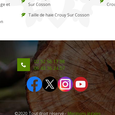
ge et
Sur Cosson
Cro
Taille de haie Crouy Sur Cosson
on
02 52 56 17 98
06 43 36 24 57
©2020 Tout droit réservé -
Mentions légales