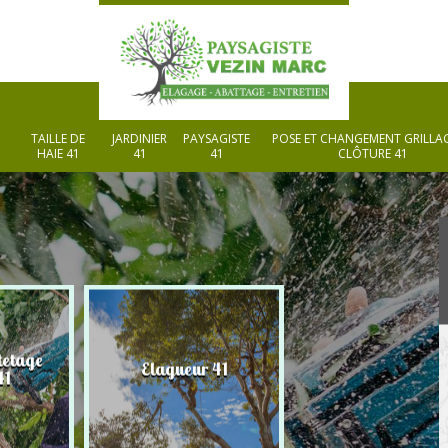
TAILLE DE
JARDINIER
PAYSAGISTE
POSE ET CHANGEMENT GRILLAG
HAIE 41
41
41
CLÔTURE 41
tetage
Elagueur 41
Paysagiste 41
41