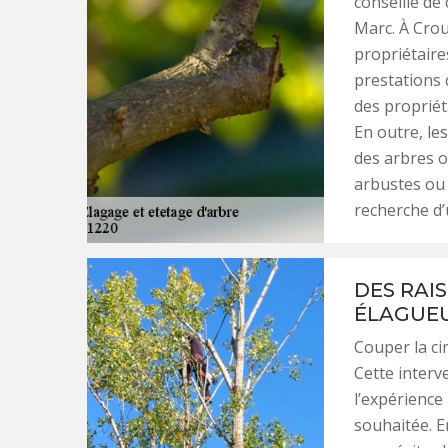
conseillé de
Marc. À Crou
propriétaire
prestations 
des propriét
En outre, les
des arbres o
arbustes ou 
recherche d’
DES RAI
ÉLAGUEU
Couper la ci
Cette interv
l’expérience 
souhaitée. E