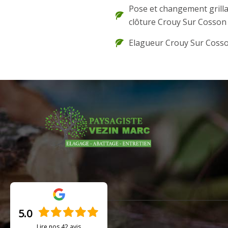
Pose et changement grilla
clôture Crouy Sur Cosson
Elagueur Crouy Sur Coss
5.0
Lire nos
42
avis