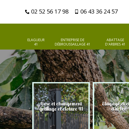
02 52 56 17 98
06 43 36 24 57
ELAGUEUR
ENTREPRISE DE
ABATTAGE
41
DÉBROUSSAILLAGE 41
D'ARBRES 41
Pose et changement
Elagage et e
d'arbres 41
grillage et cloture 41
d'arbre 