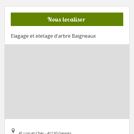
Nous localiser
Elagage et etetage d'arbre Baigneaux
41 Loir-et-Cher - 41130 Gievres