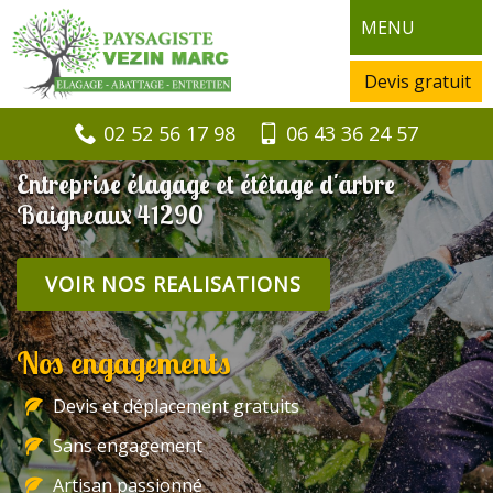
MENU
Devis gratuit
02 52 56 17 98
06 43 36 24 57
Entreprise élagage et étêtage d'arbre
Baigneaux 41290
VOIR NOS REALISATIONS
Nos engagements
Devis et déplacement gratuits
Sans engagement
Artisan passionné