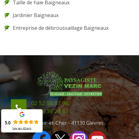
Taille de haie Baigneaux
Jardinier Baigneaux
Entreprise de débroussaillage Baigneaux
02 52 56 17 98
06 43 36 24 57
41 Loir-et-Cher - 41130 Gievres
5.0
Lire nos
42
avis