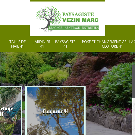
TAILLE DE
JARDINIER
PAYSAGISTE
POSE ET CHANGEMENT GRILLAG
HAIE 41
41
41
CLÔTURE 41
tetage
Elagueur 41
Paysagiste 41
41