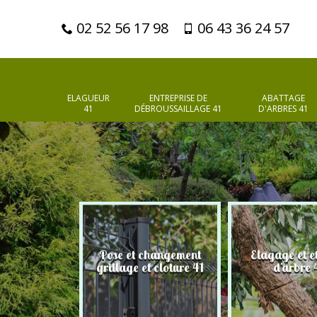
02 52 56 17 98
06 43 36 24 57
ELAGUEUR
ENTREPRISE DE
ABATTAGE
41
DÉBROUSSAILLAGE 41
D'ARBRES 41
Pose et changement
Elagage et e
d'arbres 41
grillage et cloture 41
d'arbre 