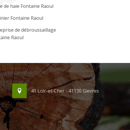
le de haie Fontaine Raoul
inier Fontaine Raoul
eprise de débroussaillage
aine Raoul
41 Loir-et-Cher - 41130 Gievres