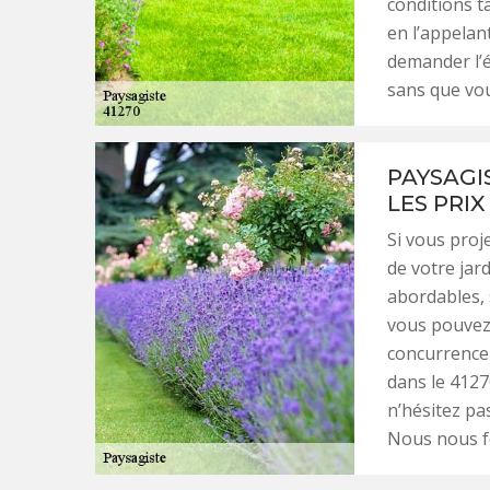
conditions t
en l’appelan
demander l’é
sans que vou
PAYSAGI
LES PRIX
Si vous proj
de votre jar
abordables,
vous pouvez 
concurrence 
dans le 4127
n’hésitez pa
Nous nous fe