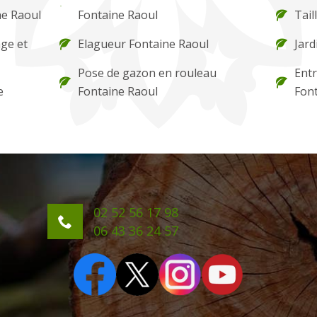
ne Raoul
Fontaine Raoul
Tail
ge et
Elagueur Fontaine Raoul
Jard
Pose de gazon en rouleau
Entr
e
Fontaine Raoul
Font
02 52 56 17 98
06 43 36 24 57