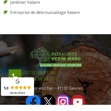
Jardinier Valaire
Entreprise de débroussaillage Valaire
02 52 56 17 98
06 43 36 24 57
41 Loir-et-Cher - 41130 Gievres
5.0
Lire nos
42
avis