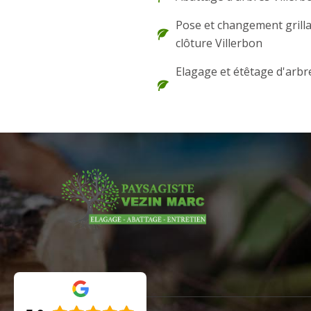
Pose et changement grilla
clôture Villerbon
Elagage et étêtage d'arbr