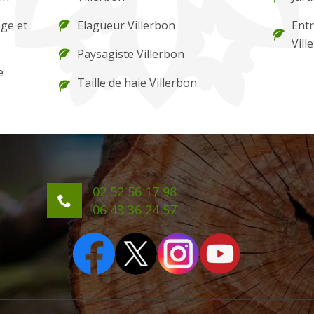
ge et
Elagueur Villerbon
Entr
Vill
Paysagiste Villerbon
e
Taille de haie Villerbon
02 52 56 17 98
06 43 36 24 57