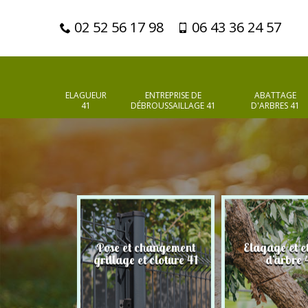
02 52 56 17 98
06 43 36 24 57
ELAGUEUR
ENTREPRISE DE
ABATTAGE
41
DÉBROUSSAILLAGE 41
D'ARBRES 41
Pose et changement
Elagage et e
d'arbres 41
grillage et cloture 41
d'arbre 