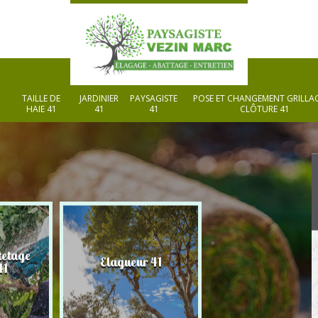
TAILLE DE
JARDINIER
PAYSAGISTE
POSE ET CHANGEMENT GRILLAG
HAIE 41
41
41
CLÔTURE 41
tetage
Elagueur 41
Paysagiste 41
41