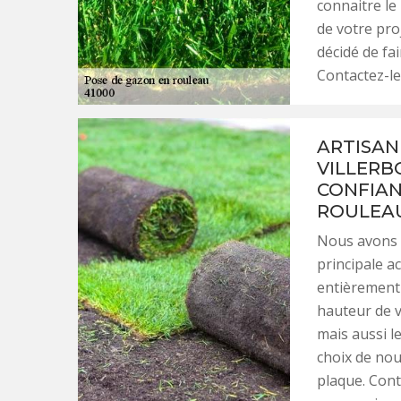
connaitre le
de votre pro
décidé de fa
Contactez-le
ARTISAN
VILLERB
CONFIAN
ROULEA
Nous avons f
principale a
entièrement 
hauteur de v
mais aussi le
choix de nou
plaque. Con