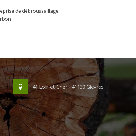
eprise de débroussaillage
erbon
41 Loir-et-Cher - 41130 Gievres