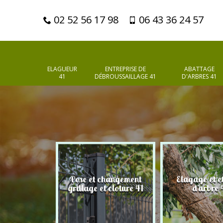
02 52 56 17 98
06 43 36 24 57
ELAGUEUR
ENTREPRISE DE
ABATTAGE
41
DÉBROUSSAILLAGE 41
D'ARBRES 41
Pose et changement
Elagage et e
d'arbres 41
grillage et cloture 41
d'arbre 