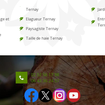
Ternay
Jard
ge et
Elagueur Ternay
Entr
Ter
Paysagiste Ternay
e
Taille de haie Ternay
02 52 56 17 98
06 43 36 24 57