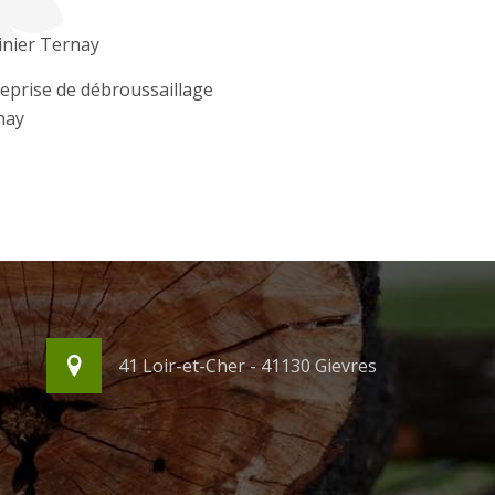
inier Ternay
eprise de débroussaillage
nay
41 Loir-et-Cher - 41130 Gievres