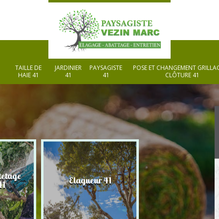
TAILLE DE
JARDINIER
PAYSAGISTE
POSE ET CHANGEMENT GRILLAG
HAIE 41
41
41
CLÔTURE 41
tetage
Elagueur 41
Paysagiste 41
41