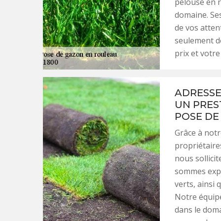
pelouse en r
domaine. Ses
de vos atten
seulement de
prix et votr
ADRESSE
UN PRES
POSE DE
Grâce à notr
propriétaire
nous sollici
sommes expe
verts, ainsi
Notre équipe
dans le doma