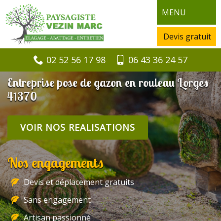
MENU
Devis gratuit
02 52 56 17 98
06 43 36 24 57
Entreprise pose de gazon en rouleau Lorges
41370
VOIR NOS REALISATIONS
Nos engagements
Devis et déplacement gratuits
Sans engagement
Artisan passionné