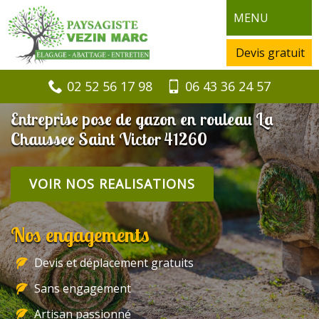
MENU
Devis gratuit
02 52 56 17 98
06 43 36 24 57
Entreprise pose de gazon en rouleau La
Chaussee Saint Victor 41260
VOIR NOS REALISATIONS
Nos engagements
Devis et déplacement gratuits
Sans engagement
Artisan passionné