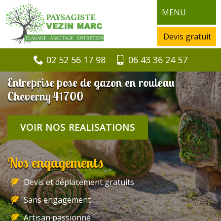
MENU
Devis gratuit
02 52 56 17 98
06 43 36 24 57
Entreprise pose de gazon en rouleau
Cheverny 41700
VOIR NOS REALISATIONS
Nos engagements
Devis et déplacement gratuits
Sans engagement
Artisan passionné