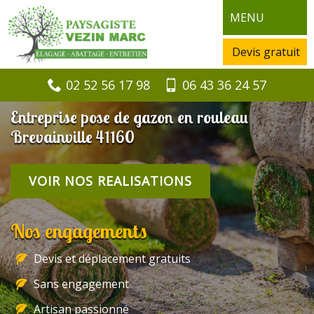
MENU
Devis gratuit
02 52 56 17 98
06 43 36 24 57
Entreprise pose de gazon en rouleau
Brevainville 41160
VOIR NOS REALISATIONS
Nos engagements
Devis et déplacement gratuits
Sans engagement
Artisan passionné