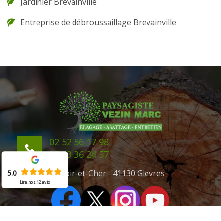
Jardinier Brevainville
Entreprise de débroussaillage Brevainville
02 52 56 17 98
06 43 36 24 57
41 Loir-et-Cher - 41130 Gievres
5.0
Lire nos
42
avis