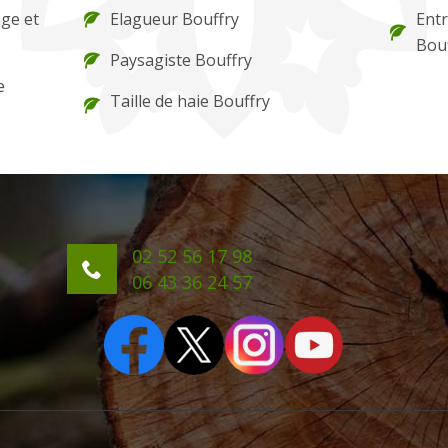
ge et
Elagueur Bouffry
Entr
Bou
Paysagiste Bouffry
e
Taille de haie Bouffry
02 52 56 17 98
06 43 36 24 57