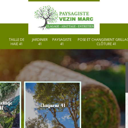
TAILLE DE
JARDINIER
PAYSAGISTE
POSE ET CHANGEMENT GRILLAG
HAIE 41
41
41
CLÔTURE 41
tetage
Elagueur 41
Paysagiste 41
41