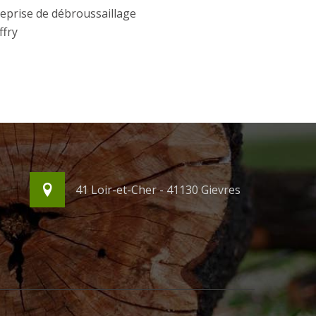
eprise de débroussaillage
ffry
41 Loir-et-Cher - 41130 Gievres