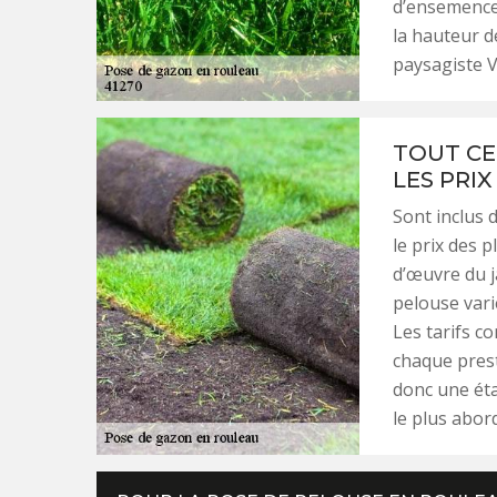
d’ensemence
la hauteur d
paysagiste V
TOUT CE
LES PRI
Sont inclus 
le prix des p
d’œuvre du j
pelouse vari
Les tarifs c
chaque prest
donc une éta
le plus abor