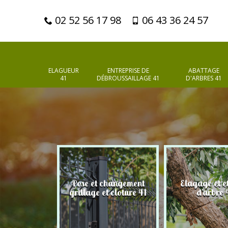
02 52 56 17 98
06 43 36 24 57
ELAGUEUR
ENTREPRISE DE
ABATTAGE
41
DÉBROUSSAILLAGE 41
D'ARBRES 41
Pose et changement
Elagage et e
d'arbres 41
grillage et cloture 41
d'arbre 