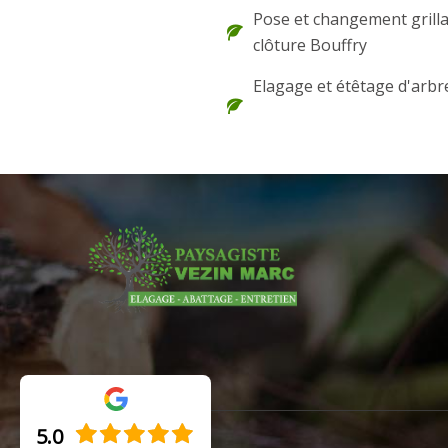
Pose et changement grilla
clôture Bouffry
Elagage et étêtage d'arbr
5.0