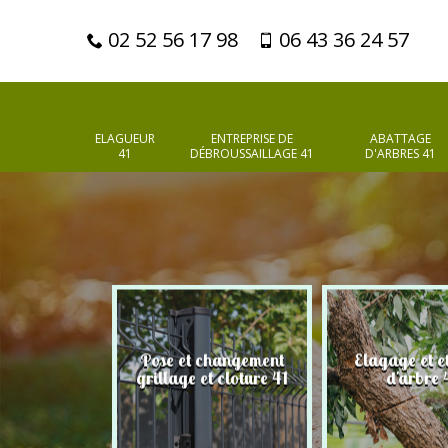
02 52 56 17 98
06 43 36 24 57
ELAGUEUR
ENTREPRISE DE
ABATTAGE
41
DÉBROUSSAILLAGE 41
D'ARBRES 41
Pose et changement
Elagage et e
d'arbres 41
grillage et cloture 41
d'arbre 