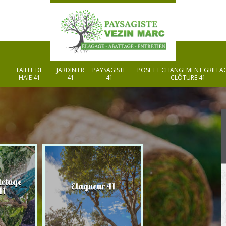
TAILLE DE
JARDINIER
PAYSAGISTE
POSE ET CHANGEMENT GRILLAG
HAIE 41
41
41
CLÔTURE 41
tetage
Elagueur 41
Paysagiste 41
41