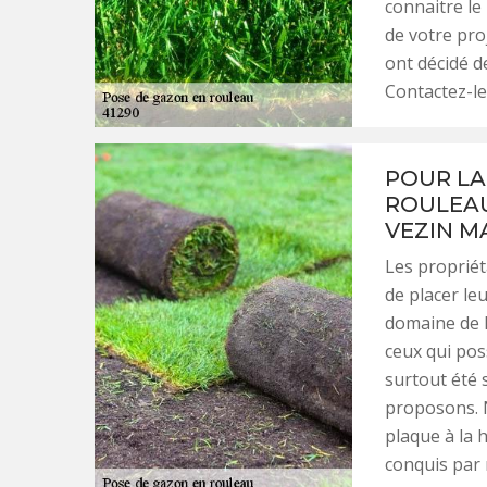
connaitre le
de votre proj
ont décidé d
Contactez-le
POUR LA
ROULEAU
VEZIN M
Les propriét
de placer le
domaine de 
ceux qui poss
surtout été 
proposons. 
plaque à la 
conquis par 