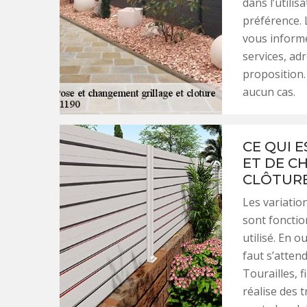
dans l’utilis
préférence. L
vous informe
services, ad
proposition.
aucun cas.
CE QUI E
ET DE C
CLÔTURE
Les variatio
sont fonctio
utilisé. En o
faut s’attend
Tourailles, f
réalise des t