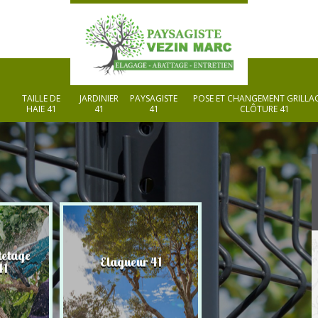
TAILLE DE
JARDINIER
PAYSAGISTE
POSE ET CHANGEMENT GRILLAG
HAIE 41
41
41
CLÔTURE 41
tetage
Elagueur 41
Paysagiste 41
41