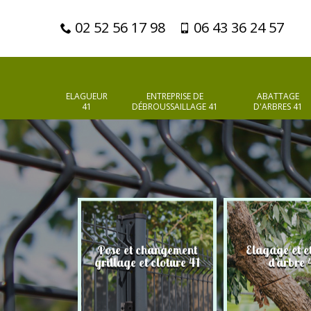
02 52 56 17 98
06 43 36 24 57
ELAGUEUR
ENTREPRISE DE
ABATTAGE
41
DÉBROUSSAILLAGE 41
D'ARBRES 41
Pose et changement
Elagage et e
d'arbres 41
grillage et cloture 41
d'arbre 