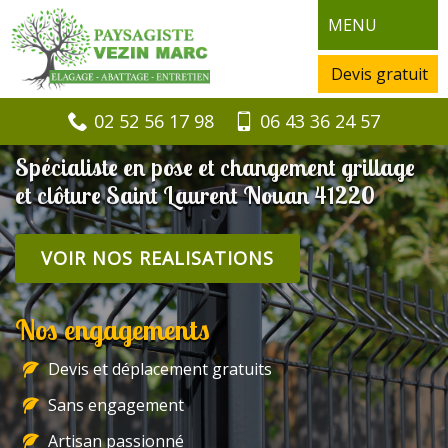
MENU
Devis gratuit
02 52 56 17 98
06 43 36 24 57
Spécialiste en pose et changement grillage
et clôture Saint Laurent Nouan 41220
VOIR NOS REALISATIONS
Nos engagements
Devis et déplacement gratuits
Sans engagement
Artisan passionné