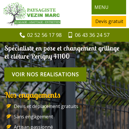
MENU
Devis gratuit
02 52 56 17 98
06 43 36 24 57
Spécialiste en pose et changement grillage
et clôture Perigny 41100
VOIR NOS REALISATIONS
Nos engagements
Devis et déplacement gratuits
Sans engagement
Artisan passionné