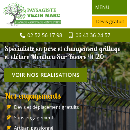
MENU
Devis gratuit
02 52 56 17 98
06 43 36 24 57
Spécialiste en pose et changement grillage
et clôture Monthou Sur Bievre 41120
VOIR NOS REALISATIONS
Nos engagements
Devis et déplacement gratuits
Sans engagement
Artisan passionné