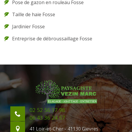
Pose de gazon en rouleau Fosse
Taille de haie Fosse
Jardinier Fosse
Entreprise de débroussaillage Fosse
02 52 56 17 98
06 43 36 24 57
41 Loir-et-Cher - 41130 Gievres