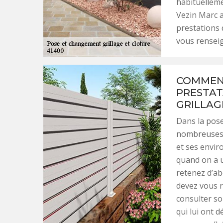
habituelleme
Vezin Marc a
prestations 
vous renseig
COMMENT
PRESTAT
GRILLAG
Dans la pose
nombreuses s
et ses enviro
quand on a u
retenez d’ab
devez vous r
consulter son
qui lui ont d