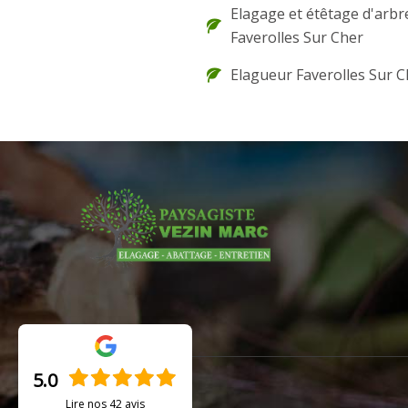
Elagage et étêtage d'arbr
Faverolles Sur Cher
Elagueur Faverolles Sur C
5.0
Lire nos
42
avis