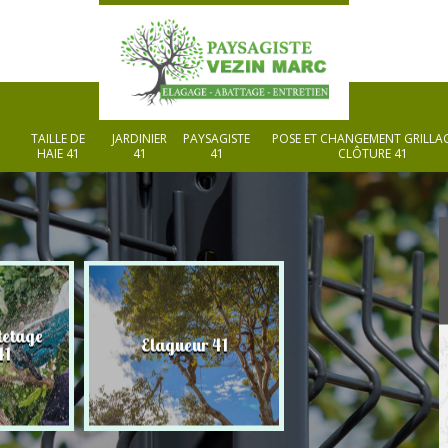
TAILLE DE
JARDINIER
PAYSAGISTE
POSE ET CHANGEMENT GRILLAG
HAIE 41
41
41
CLÔTURE 41
tetage
Elagueur 41
Paysagiste 41
41