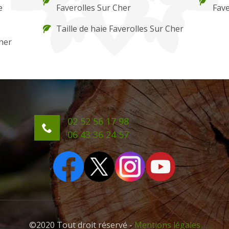
e
Faverolles Sur Cher
Fave
Taille de haie Faverolles Sur Cher
her
02 52 56 17 98
06 43 36 24 57
©2020 Tout droit réservé -
Mentions légales