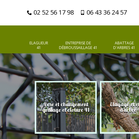
02 52 56 17 98
06 43 36 24 57
ELAGUEUR
ENTREPRISE DE
ABATTAGE
41
DÉBROUSSAILLAGE 41
D'ARBRES 41
Pose et changement
Elagage et e
d'arbres 41
grillage et cloture 41
d'arbre 