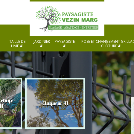
TAILLE DE
JARDINIER
PAYSAGISTE
POSE ET CHANGEMENT GRILLAG
HAIE 41
41
41
CLÔTURE 41
Pose de gazon 
 41
Paysagiste 41
rouleau 41