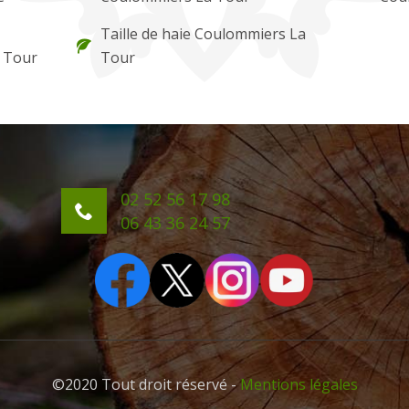
Taille de haie Coulommiers La
 Tour
Tour
02 52 56 17 98
06 43 36 24 57
©2020 Tout droit réservé -
Mentions légales