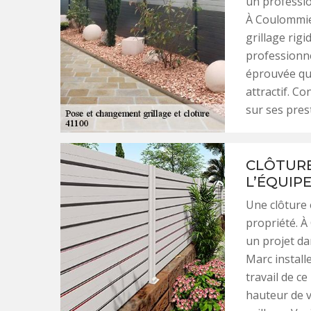
un professio
À Coulommier
grillage rigi
professionne
éprouvée qui
attractif. C
sur ses prest
CLÔTURE
L’ÉQUIP
Une clôture 
propriété. À
un projet da
Marc installe
travail de ce
hauteur de v