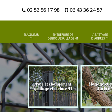
02 52 56 17 98
06 43 36 24 57
ELAGUEUR
ENTREPRISE DE
ABATTAGE
41
DÉBROUSSAILLAGE 41
D'ARBRES 41
changement
Elagage et etetage
Elagueur
t cloture 41
d'arbre 41