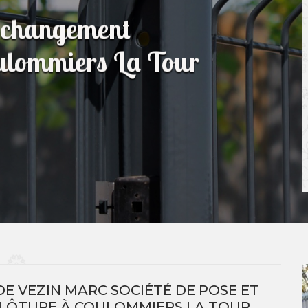
t changement
Coulommiers La Tour
E VEZIN MARC SOCIÉTÉ DE POSE ET
LÔTURE À COULOMMIERS LA TOUR