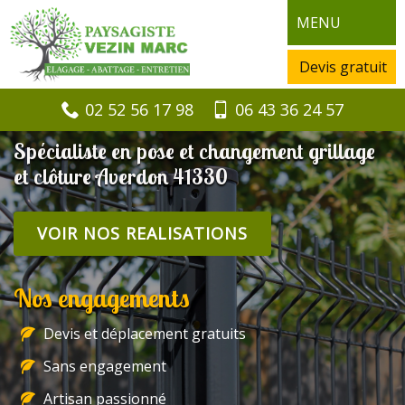
MENU
Devis gratuit
02 52 56 17 98
06 43 36 24 57
Spécialiste en pose et changement grillage
et clôture Averdon 41330
VOIR NOS REALISATIONS
Nos engagements
Devis et déplacement gratuits
Sans engagement
Artisan passionné